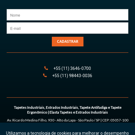
CADASTRAR
+55
(11)
3646
-
0700
+55
(11)
98443
-0036
Tapetes Industriais, Estrados Industriais, Tapete Antifadiga e Tapete
Ergonômico | Elasta Tapetes e Estrados Industriais
Av. Ricardo Medina Filho, 930 - Alto da Lapa
-
São Paulo
/
SP
| CEP:
05057-100
| Tel:
+55
(11) 3646-0700 | (11) 98443-0036
Utilizamos a tecnologia de cookies para melhorar o desempenho