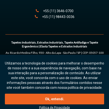
+55
(11)
3646
-
0700
+55
(11)
98443
-0036
Tapetes Industriais, Estrados Industriais, Tapete Antifadiga e Tapete
Ergonômico | Elasta Tapetes e Estrados Industriais
Av. Ricardo Medina Filho, 930 - Alto da Lapa
-
São Paulo
/
SP
| CEP:
05057-100
| Tel:
+55
(11) 3646-0700 | (11) 98443-0036
Utilizamos a tecnologia de cookies para melhorar o desempenho
© 2026. Todos os direitos reservados. On Prime.
Política de Privacidade e
de nosso site e a sua experiência de navegação, com base na
Uso de Cookies
sua interação para a personalização de conteúdo. Ao utilizar
este site, você concorda com o uso de cookies. Ao enviar
informações pessoais através dos formulários contidos nesse
site você também concorda com nossa política de privacidade.
Atendimento por Whatsapp
Ok, entendi.
COTAÇÃO RÁPIDA
Política de Privacidade