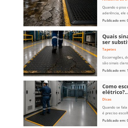
Quando o piso 
aderência, ele 
Publicado em: 
Quais sin
ser substi
Tapetes
Escorregões, d
são sinais clar
Publicado em: 
Como esco
elétrico?..
Dicas
Quando se fala 
é preciso escolh
Publicado em: 