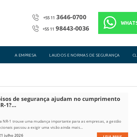
3646-0700
+55 11
WHAT
98443-0036
+55 11
A EMPRESA
LAUDOS E NORMAS DE SEGURANÇA
CL
pisos de segurança ajudam no cumprimento
-1?...
da NR-1 trouxe uma mudança importante para as empresas, a gestão
cionais passou a exigir uma visão ainda mais...
21 julho 2026
LEIA MAIS