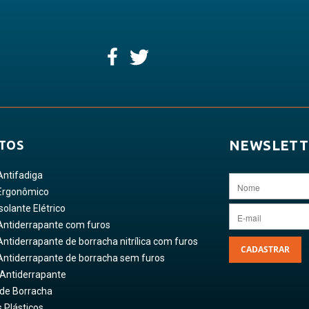
NEWSLETT
TOS
Antifadiga
Ergonômico
solante Elétrico
Antiderrapante com furos
ntiderrapante de borracha nitrílica com furos
CADASTRAR
Antiderrapante de borracha sem furos
 Antiderrapante
 de Borracha
 Plásticos