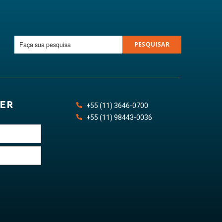
PESQUISAR
ER
+55
(11)
3646
-
0700
+55
(11)
98443
-0036