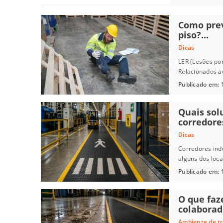
Como prev
piso?...
Dicas
LER (Lesões po
Relacionados ao
Publicado em: 
Quais sol
corredores
Dicas
Corredores ind
alguns dos loca
Publicado em: 
O que faz
colaborado
Ambiente de t