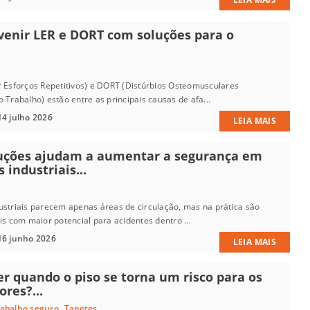
enir LER e DORT com soluções para o
r Esforços Repetitivos) e DORT (Distúrbios Osteomusculares
 Trabalho) estão entre as principais causas de afa...
14 julho 2026
LEIA MAIS
uções ajudam a aumentar a segurança em
 industriais...
ustriais parecem apenas áreas de circulação, mas na prática são
is com maior potencial para acidentes dentro ...
16 junho 2026
LEIA MAIS
er quando o piso se torna um risco para os
res?...
,
rabalho seguro
Tapetes