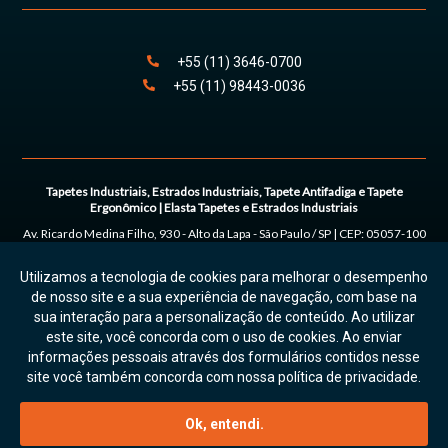
+55
(11)
3646
-
0700
+55
(11)
98443
-0036
Tapetes Industriais, Estrados Industriais, Tapete Antifadiga e Tapete
Ergonômico | Elasta Tapetes e Estrados Industriais
Av. Ricardo Medina Filho, 930 - Alto da Lapa
-
São Paulo
/
SP
| CEP:
05057-100
| Tel:
+55
(11) 3646-0700 | (11) 98443-0036
Utilizamos a tecnologia de cookies para melhorar o desempenho
© 2026. Todos os direitos reservados. On Prime.
Política de Privacidade e
de nosso site e a sua experiência de navegação, com base na
Uso de Cookies
sua interação para a personalização de conteúdo. Ao utilizar
este site, você concorda com o uso de cookies. Ao enviar
informações pessoais através dos formulários contidos nesse
site você também concorda com nossa política de privacidade.
Atendimento por Whatsapp
Ok, entendi.
COTAÇÃO RÁPIDA