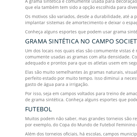
A grama sintética é comumente usada para decoração
que ela também tem sido a opção escolhida para divers
Os motivos são variados, desde a durabilidade, até a
implantar sistemas de amortecimento e deixar o espa
Conheça alguns esportes que podem usar grama sinté
GRAMA SINTÉTICA NO CAMPO SOCIET
Um dos locais nos quais elas são comumente vistas é
comumente usadas as gramas com alta densidade. C
adequado e prontos para que os atletas usem em seg
Elas são muito semelhantes às gramas naturais, visu
perfeito estado por muito tempo. Isso diminui a nec
gasto de água para a irrigação.
Por isso, seja em campos voltados para treino de amad
de grama sintética. Conheça alguns esportes que pode
FUTEBOL
Muitos podem não saber, mas grandes torneios são re
por exemplo, do Copa do Mundo de Futebol Feminino 
Além dos torneios oficiais, há escolas, campos munic