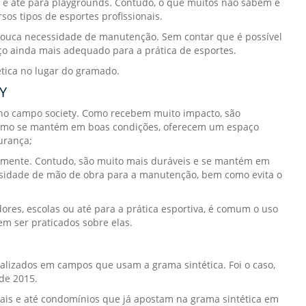
 e até para playgrounds. Contudo, o que muitos não sabem é
os tipos de esportes profissionais.
 pouca necessidade de manutenção. Sem contar que é possível
ço ainda mais adequado para a prática de esportes.
tica no lugar do gramado.
Y
 no campo society. Como recebem muito impacto, são
omo se mantém em boas condições, oferecem um espaço
urança;
almente. Contudo, são muito mais duráveis e se mantém em
essidade de mão de obra para a manutenção, bem como evita o
ores, escolas ou até para a prática esportiva, é comum o uso
m ser praticados sobre elas.
alizados em campos que usam a grama sintética. Foi o caso,
de 2015.
ipais e até condomínios que já apostam na grama sintética em