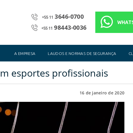
3646-0700
+55 11
WHAT
98443-0036
+55 11
A EMPRESA
LAUDOS E NORMAS DE SEGURANÇA
CL
m esportes profissionais
16 de janeiro de 2020