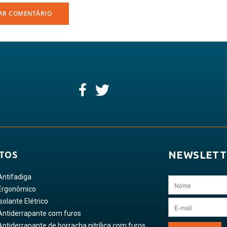
NEWSLETT
TOS
Antifadiga
Ergonômico
solante Elétrico
Antiderrapante com furos
ntiderrapante de borracha nitrílica com furos