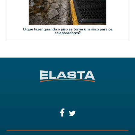
O que fazer quando o piso se torna um risco para os
colaboradores?