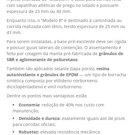
com sapatilhas atléticas de prego no solado e possuem
espessura de 23 mm ou 40 mm.
Enquanto isso, o “Modelo B” é destinado à caminhada ou
corrida realizada com tênis, tendo espessura de 25 mm ou
43 mm.
Para serem instaladas, a base pré-existente deve ser rígida
e possuir guias laterais de contenção. O assentamento é
feito por colagem da manta pré-fabricada de
grânulos de
SBR e aglomerante de poliuretano
.
Também são aplicados selante (tapa poros),
resina
autonivelante e grânulos de EPDM
— um tipo de borracha
sintética composta por etilideno norborneno,
diciclopentadieno e vinil norborneno.
Dentre os pontos mais vantajosos estão
Economia:
redução de 40% nos custo com
manutenção;
Densidade e dureza:
exatamente iguais aos de pisos
para corridas oficiais;
Robustez:
elevada resistência mecânica;