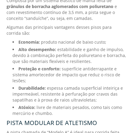
Composta por um sistema elástico de manta feita de
grânulos de borracha aglomerados com poliuretano
e
com revestimento contínuo de 3,5 mm, a pista segue o
conceito “sanduíche”, ou seja, em camadas.
Algumas das principais vantagens desses pisos para
corrida são:
Economia:
produto nacional de baixo custo;
Alto desempenho:
estabilidade e ganho de impulso,
devido à combinação perfeita do poliuretano e borracha,
que são materiais flexíveis e resilientes.
Proteção e conforto:
superfície antiderrapante e
sistema amortecedor de impacto que reduz o risco de
lesões;
Durabilidade:
espessa camada superficial inteiriça e
impermeável, resistente à perfuração por cravos das
sapatilhas e à prova de raios ultravioletas;
Atóxico:
livre de materiais pesados, como tais como
mercúrio e chumbo.
PISTA MODULAR DE ATLETISMO
A pista chamada de “Modelo A” é ideal para corrida feita