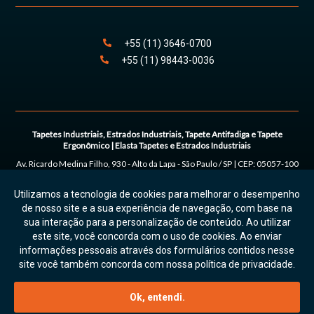
+55
(11)
3646
-
0700
+55
(11)
98443
-0036
Tapetes Industriais, Estrados Industriais, Tapete Antifadiga e Tapete
Ergonômico | Elasta Tapetes e Estrados Industriais
Av. Ricardo Medina Filho, 930 - Alto da Lapa
-
São Paulo
/
SP
| CEP:
05057-100
| Tel:
+55
(11) 3646-0700 | (11) 98443-0036
Utilizamos a tecnologia de cookies para melhorar o desempenho
© 2026. Todos os direitos reservados. On Prime.
Política de Privacidade e
de nosso site e a sua experiência de navegação, com base na
Uso de Cookies
sua interação para a personalização de conteúdo. Ao utilizar
este site, você concorda com o uso de cookies. Ao enviar
informações pessoais através dos formulários contidos nesse
site você também concorda com nossa política de privacidade.
Atendimento por Whatsapp
Ok, entendi.
COTAÇÃO RÁPIDA