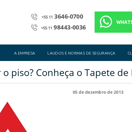
3646-0700
+55 11
WHAT
98443-0036
+55 11
A EMPRESA
LAUDOS E NORMAS DE SEGURANÇA
CL
 o piso? Conheça o Tapete de
05 de dezembro de 2013