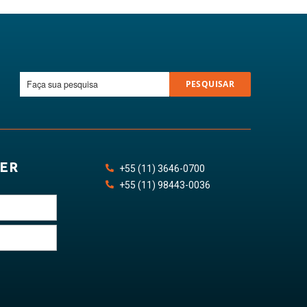
PESQUISAR
ER
+55
(11)
3646
-
0700
+55
(11)
98443
-0036