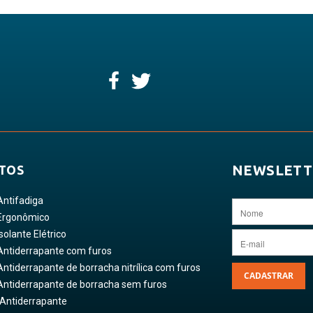
NEWSLETT
TOS
Antifadiga
Ergonômico
solante Elétrico
Antiderrapante com furos
ntiderrapante de borracha nitrílica com furos
CADASTRAR
Antiderrapante de borracha sem furos
 Antiderrapante