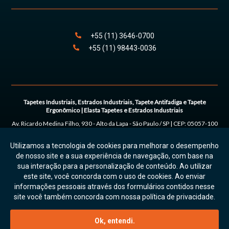
+55
(11)
3646
-
0700
+55
(11)
98443
-0036
Tapetes Industriais, Estrados Industriais, Tapete Antifadiga e Tapete
Ergonômico | Elasta Tapetes e Estrados Industriais
Av. Ricardo Medina Filho, 930 - Alto da Lapa
-
São Paulo
/
SP
| CEP:
05057-100
| Tel:
+55
(11) 3646-0700 | (11) 98443-0036
Utilizamos a tecnologia de cookies para melhorar o desempenho
© 2026. Todos os direitos reservados. On Prime.
Política de Privacidade e
de nosso site e a sua experiência de navegação, com base na
Uso de Cookies
sua interação para a personalização de conteúdo. Ao utilizar
este site, você concorda com o uso de cookies. Ao enviar
informações pessoais através dos formulários contidos nesse
site você também concorda com nossa política de privacidade.
Atendimento por Whatsapp
Ok, entendi.